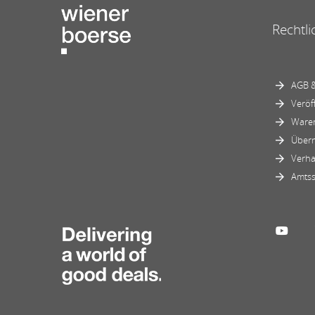
Rechtli
AGB &
Veröf
Ware
Über
Verha
Amtss