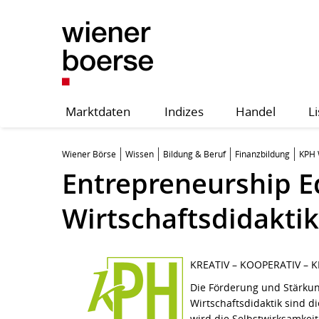
Marktdaten
Indizes
Handel
Li
Wiener Börse
Wissen
Bildung & Beruf
Finanzbildung
KPH 
Entrepreneurship E
Wirtschaftsdidakti
KREATIV – KOOPERATIV – 
Die Förderung und Stärkun
Wirtschaftsdidaktik sind 
wird die Selbstwirksamkeit