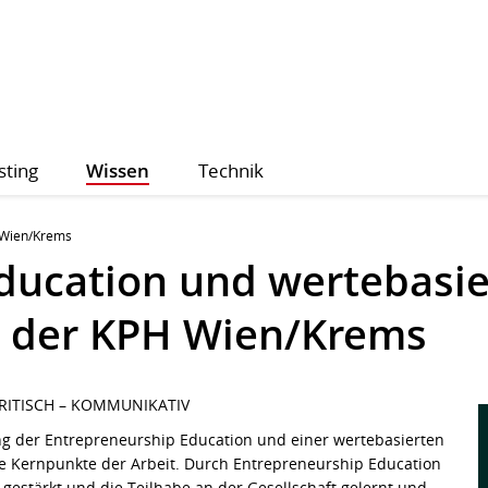
sting
Wissen
Technik
Wien/Krems
ducation und wertebasie
k der KPH Wien/Krems
KRITISCH – KOMMUNIKATIV
g der Entrepreneurship Education und einer wertebasierten
die Kernpunkte der Arbeit. Durch Entrepreneurship Education
 gestärkt und die Teilhabe an der Gesellschaft gelernt und