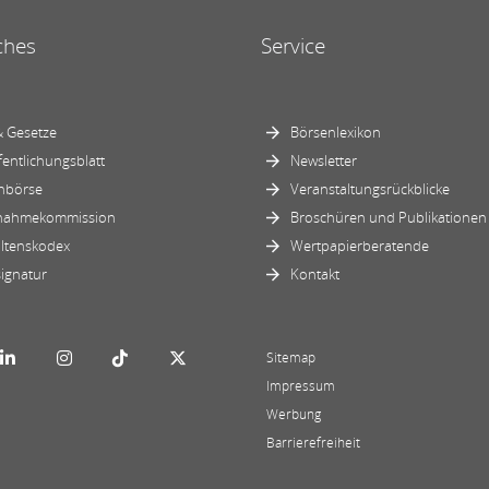
ches
Service
 Gesetze
Börsenlexikon
fentlichungsblatt
Newsletter
nbörse
Veranstaltungsrückblicke
nahmekommission
Broschüren und Publikationen
ltenskodex
Wertpapierberatende
ignatur
Kontakt
Sitemap
Impressum
Werbung
Barrierefreiheit