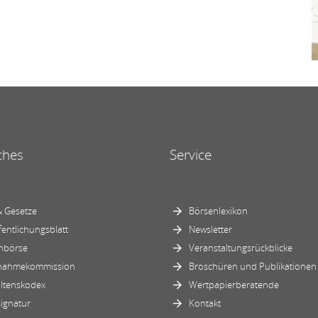
ches
Service
 Gesetze
Börsenlexikon
fentlichungsblatt
Newsletter
nbörse
Veranstaltungsrückblicke
nahmekommission
Broschüren und Publikationen
ltenskodex
Wertpapierberatende
ignatur
Kontakt