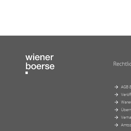
Rechtli
AGB &
Veröf
Ware
Über
Verha
Amtss