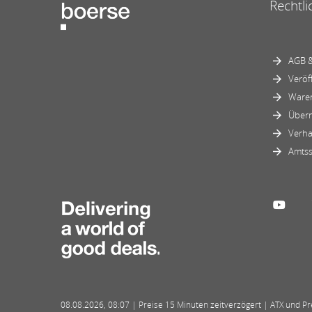
Rechtli
AGB &
Veröf
Ware
Über
Verha
Amtss
08.08.2026
,
08:07
| Preise 15 Minuten zeitverzögert | ATX und Prei