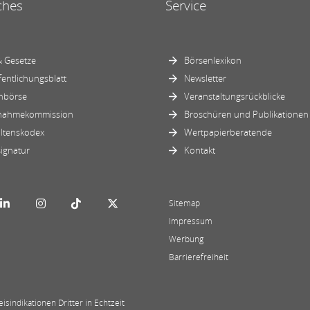
ches
Service
 Gesetze
Börsenlexikon
fentlichungsblatt
Newsletter
nbörse
Veranstaltungsrückblicke
nahmekommission
Broschüren und Publikationen
ltenskodex
Wertpapierberatende
ignatur
Kontakt
Sitemap
Impressum
Werbung
Barrierefreiheit
sindikationen Dritter in Echtzeit