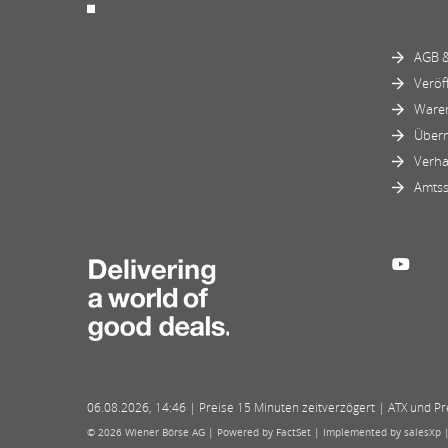
AGB &
Veröf
Ware
Über
Verha
Amtss
06.08.2026
,
14:46
| Preise 15 Minuten zeitverzögert | ATX und Prei
© 2026 Wiener Börse AG |
Powered by FactSet
|
Implemented by salesXp