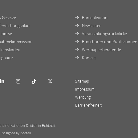
 Gesetze
Börsenlexikon
fentlichungsblatt
Newsletter
nbörse
Veranstaltungsrückblicke
nahmekommission
Broschüren und Publikationen
ltenskodex
Wertpapierberatende
ignatur
Kontakt
Sitemap
Impressum
Werbung
Barrierefreiheit
sindikationen Dritter in Echtzeit
|
Designed by Deetail