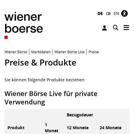
DE
EN
Tog
Toggle 
Wiener Börse
Marktdaten
Wiener Börse Live
Preise
Preise & Produkte
Sie können folgende Produkte beziehen:
Wiener Börse Live für private
Verwendung
Bezugsdauer
1
Produkt
12 Monate
24 Monate
Monat