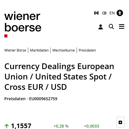
DE
EN
Tog
Toggle 
Wiener Börse
Marktdaten
Wechselkurse
Preisdaten
Currency Dealings European
Union / United States Spot /
Cross EUR / USD
Preisdaten
·
EU0009652759
1,1557
+0,28 %
+0,0033