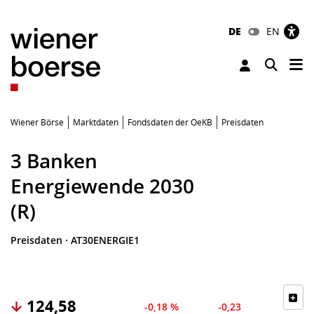
DE
EN
Tog
Toggle 
Wiener Börse
Marktdaten
Fondsdaten der OeKB
Preisdaten
3 Banken
Energiewende 2030
(R)
Preisdaten
·
AT30ENERGIE1
124,58
-0,18 %
-0,23