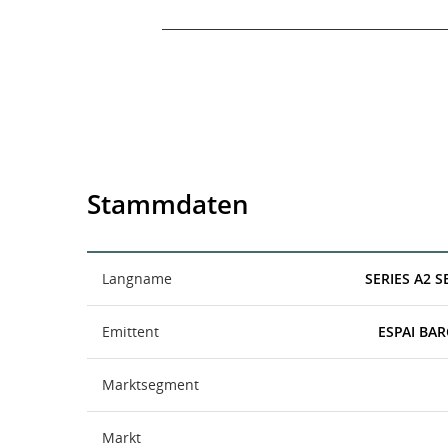
End of interactive chart.
Stammdaten
Langname
SERIES A2 
Emittent
ESPAI BAR
Marktsegment
Markt