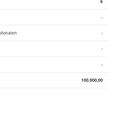
6
-
 Monaten
-
-
-
100.000,00