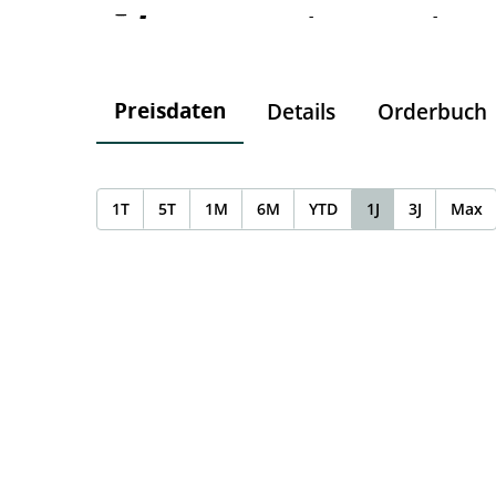
-
-
-
Preisdaten
Details
Orderbuch
1T
5T
1M
6M
YTD
1J
3J
Max
Chart
Chart with 0 data points.
The chart has 1 X axis displaying Time. Data ranges f
The chart has 1 Y axis displaying values. Data ranges 