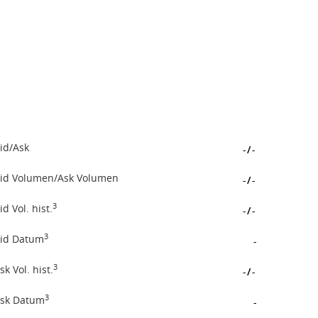
id/Ask
-
/
-
id Volumen/Ask Volumen
-
/
-
3
id Vol. hist.
-
/
-
3
id Datum
-
3
sk Vol. hist.
-
/
-
3
sk Datum
-