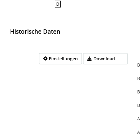
D
-
Historische Daten
Einstellungen
Download
B
B
rom 1970-01-01 01:00:00 to 1970-01-01 01:00:00.
from 0 to 0.
B
B
A
A