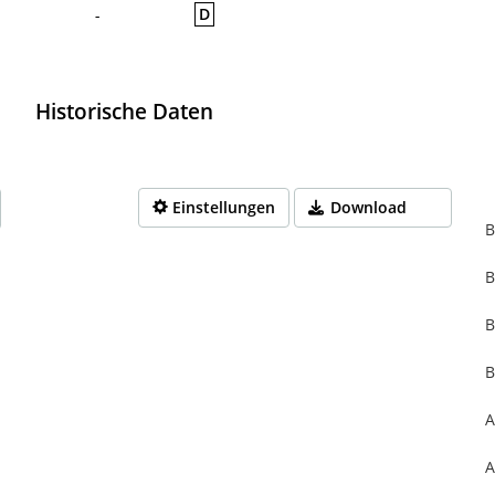
D
-
Historische Daten
Einstellungen
Download
B
B
rom 1970-01-01 01:00:00 to 1970-01-01 01:00:00.
from 0 to 0.
B
B
A
A