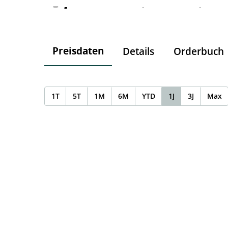
-
-
-
Preisdaten
Details
Orderbuch
1T
5T
1M
6M
YTD
1J
3J
Max
Chart
Chart with 0 data points.
The chart has 1 X axis displaying Time. Data ranges f
The chart has 1 Y axis displaying values. Data ranges 