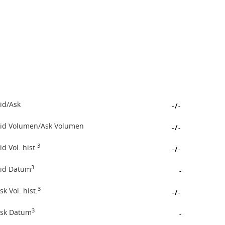
id/Ask
-
/
-
id Volumen/Ask Volumen
-
/
-
3
id Vol. hist.
-
/
-
3
id Datum
-
3
sk Vol. hist.
-
/
-
3
sk Datum
-