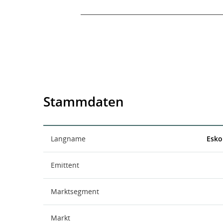
End of interactive chart.
Stammdaten
Langname
Esko
Emittent
Marktsegment
Markt