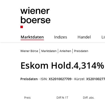
Marktdaten
Indizes
Handel
Li
Wiener Börse
Marktdaten
Anleihen
Preisdaten
Eskom Hold.4,314%
Preisdaten
·
ISIN:
XS2010027709
·
Kürzel:
XS2010027
Preis
Diff.% 1T
Diff. abs.