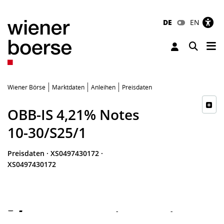
DE
EN
Tog
Toggle 
Wiener Börse
Marktdaten
Anleihen
Preisdaten
OBB-IS 4,21% Notes
10-30/S25/1
Preisdaten
·
XS0497430172
·
XS0497430172
-
-
-