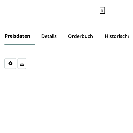
E
-
Preisdaten
Details
Orderbuch
Historische
Chart
Chart with 0 data points.
The chart has 1 X axis displaying Time. Data ranges from 1970-0
The chart has 1 Y axis displaying values. Data ranges from 0 to 0