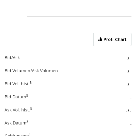
End of interactive chart.
Profi-Chart
Bid/Ask
-
/
-
Bid Volumen/Ask Volumen
-
/
-
3
Bid Vol. hist.
-
/
-
3
Bid Datum
-
3
Ask Vol. hist.
-
/
-
3
Ask Datum
-
1
Geldumsatz