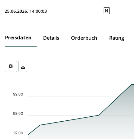
N
25.06.2026, 14:00:03
Preisdaten
Details
Orderbuch
Rating
Chart
Chart with 6 data points.
The chart has 1 X axis displaying Time. Data ranges from 2025-0
99,00
The chart has 1 Y axis displaying values. Data ranges from 97 to 
98,00
97,00