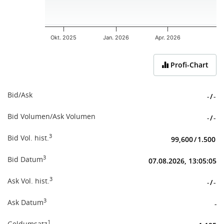
Okt. 2025
Jan. 2026
Apr. 2026
End of interactive chart.
Profi-Chart
Bid/Ask
-
/
-
Bid Volumen/Ask Volumen
-
/
-
3
Bid Vol. hist.
99,600
/
1.500
3
Bid Datum
07.08.2026, 13:05:05
3
Ask Vol. hist.
-
/
-
3
Ask Datum
-
1
Geldumsatz