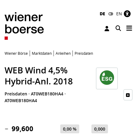
DE
EN
Tog
Toggle 
Wiener Börse
Marktdaten
Anleihen
Preisdaten
WEB Wind 4,5%
Hybrid-Anl. 2018
Preisdaten
·
AT0WEB180HA4
·
AT0WEB180HA4
99,600
0,00 %
0,000