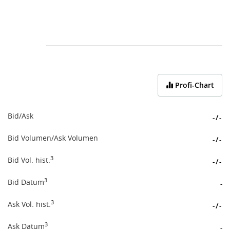
End of interactive chart.
Profi-Chart
Bid/Ask
-
/
-
Bid Volumen/Ask Volumen
-
/
-
3
Bid Vol. hist.
-
/
-
3
Bid Datum
-
3
Ask Vol. hist.
-
/
-
3
Ask Datum
-