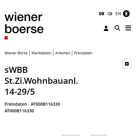
DE
EN
Tog
Toggle 
Wiener Börse
Marktdaten
Anleihen
Preisdaten
sWBB
St.Zi.Wohnbauanl.
14-29/5
Preisdaten
·
AT000B116330
·
AT000B116330