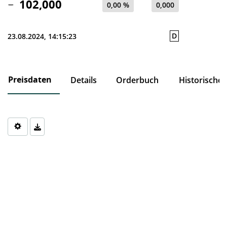
102,000
0,00 %
0,000
D
23.08.2024, 14:15:23
Preisdaten
Details
Orderbuch
Historische
Chart
Chart with 0 data points.
The chart has 1 X axis displaying Time. Data ranges from 1970-0
The chart has 1 Y axis displaying values. Data ranges from 0 to 0