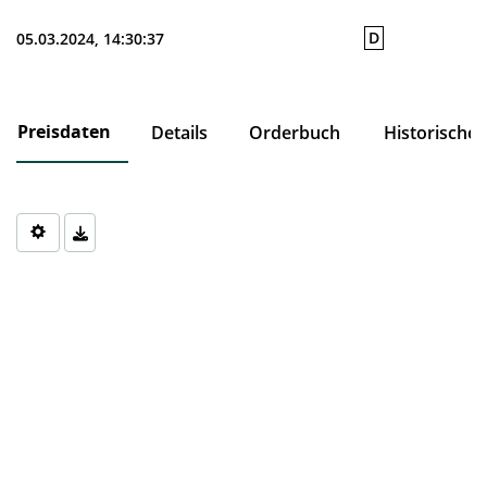
D
05.03.2024, 14:30:37
Preisdaten
Details
Orderbuch
Historische
Chart
Chart with 0 data points.
The chart has 1 X axis displaying Time. Data ranges from 1970-0
The chart has 1 Y axis displaying values. Data ranges from 0 to 0