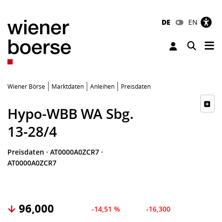
DE
EN
Tog
Toggle 
Wiener Börse
Marktdaten
Anleihen
Preisdaten
Hypo-WBB WA Sbg.
13-28/4
Preisdaten
·
AT0000A0ZCR7
·
AT0000A0ZCR7
96,000
-14,51 %
-16,300