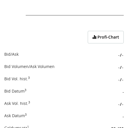
End of interactive chart.
Profi-Chart
Bid/Ask
-
/
-
Bid Volumen/Ask Volumen
-
/
-
3
Bid Vol. hist.
-
/
-
3
Bid Datum
-
3
Ask Vol. hist.
-
/
-
3
Ask Datum
-
1
Geldumsatz