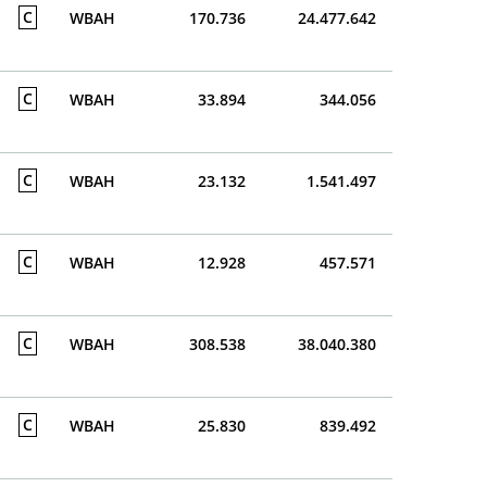
C
WBAH
170.736
24.477.642
C
WBAH
33.894
344.056
C
WBAH
23.132
1.541.497
C
WBAH
12.928
457.571
C
WBAH
308.538
38.040.380
C
WBAH
25.830
839.492