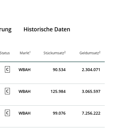
rung
Historische Daten
1
2
2
Status
Markt
Stückumsatz
Geldumsatz
C
WBAH
90.534
2.304.071
C
WBAH
125.984
3.065.597
C
WBAH
99.076
7.256.222