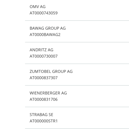
OMV AG
AT0000743059
BAWAG GROUP AG
AT0000BAWAG2
ANDRITZ AG
AT0000730007
ZUMTOBEL GROUP AG
AT0000837307
WIENERBERGER AG
AT0000831706
STRABAG SE
AT000000STR1