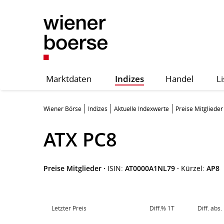
Marktdaten
Indizes
Handel
Li
Wiener Börse
Indizes
Aktuelle Indexwerte
Preise Mitglieder
ATX PC8
Preise Mitglieder
·
ISIN:
AT0000A1NL79
·
Kürzel:
AP8
Letzter Preis
Diff.% 1T
Diff. abs.