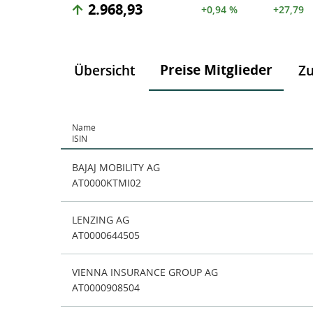
2.968,93
+0,94 %
+27,79
Preise Mitglieder
Übersicht
Z
Name
ISIN
BAJAJ MOBILITY AG
AT0000KTMI02
LENZING AG
AT0000644505
VIENNA INSURANCE GROUP AG
AT0000908504