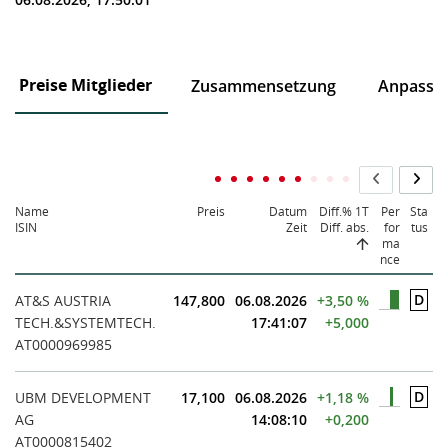
Preise Mitglieder
Zusammensetzung
Anpassu
Name
Preis
Datum
Diff.% 1T
Per
Sta
ISIN
Zeit
Diff. abs.
for
tus
ma
nce
D
AT&S AUSTRIA
147,800
06.08.2026
+3,50 %
TECH.&SYSTEMTECH.
17:41:07
+5,000
AT0000969985
D
UBM DEVELOPMENT
17,100
06.08.2026
+1,18 %
AG
14:08:10
+0,200
AT0000815402