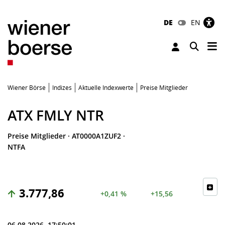
DE
EN
Tog
Toggle 
Wiener Börse
Indizes
Aktuelle Indexwerte
Preise Mitglieder
ATX FMLY NTR
Preise Mitglieder
·
AT0000A1ZUF2
·
NTFA
3.777,86
+0,41 %
+15,56
06.08.2026, 17:50:01