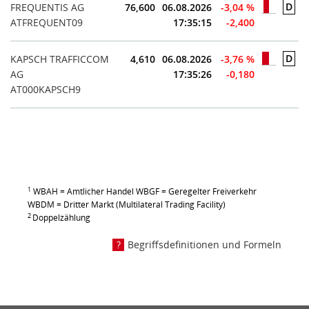
D
FREQUENTIS AG
76,600
06.08.2026
-3,04 %
ATFREQUENT09
17:35:15
-2,400
D
KAPSCH TRAFFICCOM
4,610
06.08.2026
-3,76 %
AG
17:35:26
-0,180
AT000KAPSCH9
1
WBAH = Amtlicher Handel WBGF = Geregelter Freiverkehr
WBDM = Dritter Markt (Multilateral Trading Facility)
2
Doppelzählung
Begriffsdefinitionen und Formeln