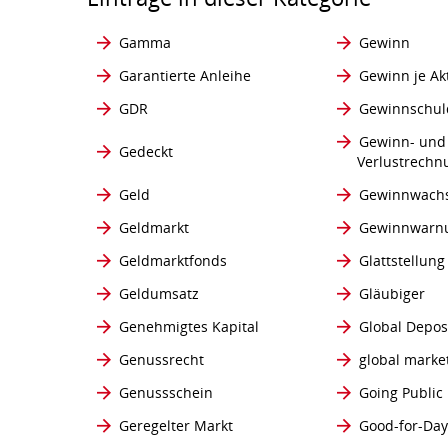
Gamma
Gewinn
Garantierte Anleihe
Gewinn je Ak
GDR
Gewinnschul
Gewinn- und
Gedeckt
Verlustrechn
Geld
Gewinnwach
Geldmarkt
Gewinnwarn
Geldmarktfonds
Glattstellung
Geldumsatz
Gläubiger
Genehmigtes Kapital
Global Depos
Genussrecht
global marke
Genussschein
Going Public
Geregelter Markt
Good-for-Day