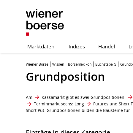
Marktdaten
Indizes
Handel
Li
Wiener Börse
Wissen
Börsenlexikon
Buchstabe G
Grundpo
Grundposition
Am
Kassamarkt
gibt es zwei Grundpositionen:
Terminmarkt
sechs: Long
Futures
und Short F
Short Put. Grundpositionen bilden die Bausteine für
Einträge in dieser Kategorie