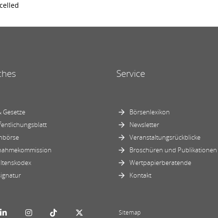
celled
ches
Service
 Gesetze
Börsenlexikon
fentlichungsblatt
Newsletter
nbörse
Veranstaltungsrückblicke
nahmekommission
Broschüren und Publikationen
ltenskodex
Wertpapierberatende
ignatur
Kontakt
Sitemap