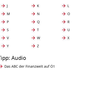
J
K
L
M
N
O
P
Q
R
S
T
U
V
W
X
Y
Z
Tipp: Audio
Das ABC der Finanzwelt auf Ö1