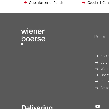
Geschlossener Fonds
Good-till-Can
Rechtli
AGB &
Veröf
Ware
Über
Verha
Amtss