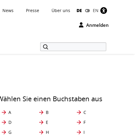
News
Presse
Über uns
DE
EN
Anmelden
Wählen Sie einen Buchstaben aus
A
B
C
D
E
F
G
H
I