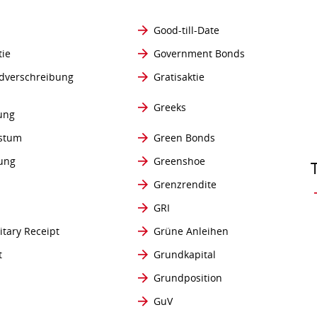
Good-till-Date
tie
Government Bonds
dverschreibung
Gratisaktie
Greeks
ung
stum
Green Bonds
ung
Greenshoe
Grenzrendite
GRI
itary Receipt
Grüne Anleihen
t
Grundkapital
Grundposition
GuV