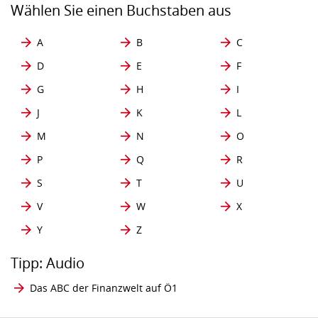
Wählen Sie einen Buchstaben aus
A
B
C
D
E
F
G
H
I
J
K
L
M
N
O
P
Q
R
S
T
U
V
W
X
Y
Z
Tipp: Audio
Das ABC der Finanzwelt auf Ö1