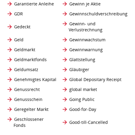
Garantierte Anleihe
Gewinn je Aktie
GDR
Gewinnschuldverschreibung
Gewinn- und
Gedeckt
Verlustrechnung
Geld
Gewinnwachstum
Geldmarkt
Gewinnwarnung
Geldmarktfonds
Glattstellung
Geldumsatz
Gläubiger
Genehmigtes Kapital
Global Depositary Receipt
Genussrecht
global market
Genussschein
Going Public
Geregelter Markt
Good-for-Day
Geschlossener
Good-till-Cancelled
Fonds