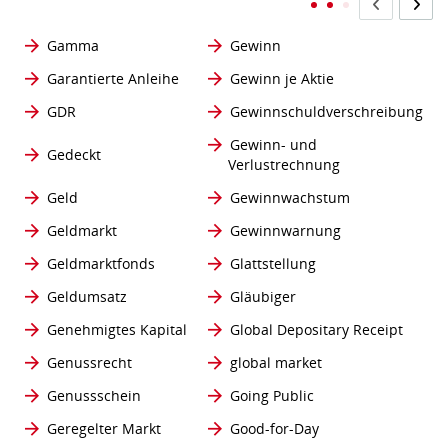
Gamma
Gewinn
Garantierte Anleihe
Gewinn je Aktie
GDR
Gewinnschuldverschreibung
Gewinn- und
Gedeckt
Verlustrechnung
Geld
Gewinnwachstum
Geldmarkt
Gewinnwarnung
Geldmarktfonds
Glattstellung
Geldumsatz
Gläubiger
Genehmigtes Kapital
Global Depositary Receipt
Genussrecht
global market
Genussschein
Going Public
Geregelter Markt
Good-for-Day