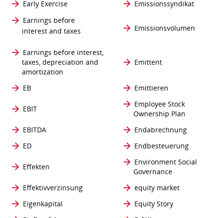
Early Exercise
Emissionssyndikat
Earnings before
Emissionsvolumen
interest and taxes
Earnings before interest,
taxes, depreciation and
Emittent
amortization
EB
Emittieren
Employee Stock
EBIT
Ownership Plan
EBITDA
Endabrechnung
ED
Endbesteuerung
Environment Social
Effekten
Governance
Effektivverzinsung
equity market
Eigenkapital
Equity Story