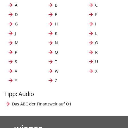
A
B
C
D
E
F
G
H
I
J
K
L
M
N
O
P
Q
R
S
T
U
V
W
X
Y
Z
Tipp: Audio
Das ABC der Finanzwelt auf Ö1