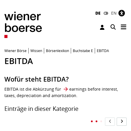
DE
EN
Tog
Toggle 
Wiener Börse
Wissen
Börsenlexikon
Buchstabe E
EBITDA
EBITDA
Wofür steht EBITDA?
EBITDA ist die Abkürzung für
earnings before interest,
taxes, depreciation and amortization
.
Einträge in dieser Kategorie