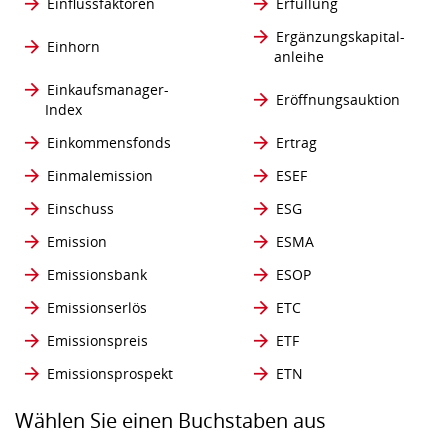
Einflussfaktoren
Erfüllung
Ergänzungskapital-
Einhorn
anleihe
Einkaufsmanager-
Eröffnungsauktion
Index
Einkommensfonds
Ertrag
Einmalemission
ESEF
Einschuss
ESG
Emission
ESMA
Emissionsbank
ESOP
Emissionserlös
ETC
Emissionspreis
ETF
Emissionsprospekt
ETN
Wählen Sie einen Buchstaben aus