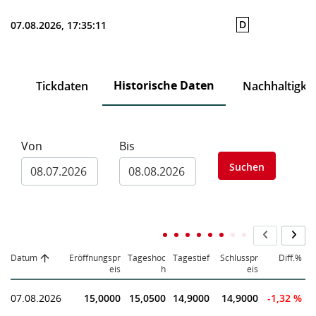
D
07.08.2026, 17:35:11
Historische Daten
ch
Tickdaten
Nachhaltigkei
Von
Bis
Suchen
Datum
Eröffnungspr
Tageshoc
Tagestief
Schlusspr
Diff.%
eis
h
eis
07.08.2026
15,0000
15,0500
14,9000
14,9000
-1,32 %