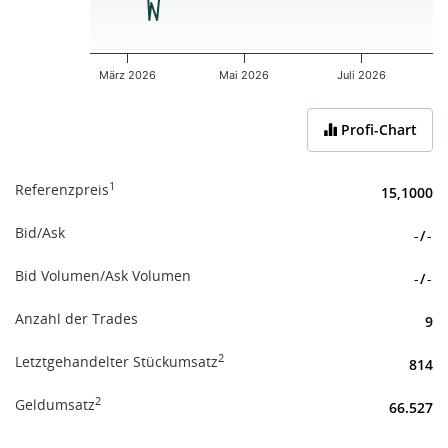
März 2026
Mai 2026
Juli 2026
End of interactive chart.
Profi-Chart
1
Referenzpreis
15,1000
Bid/Ask
-
/
-
Bid Volumen/Ask Volumen
-
/
-
Anzahl der Trades
9
2
Letztgehandelter Stückumsatz
814
2
Geldumsatz
66.527