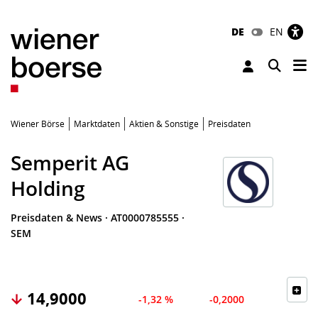
DE
EN
Tog
Toggle 
Wiener Börse
Marktdaten
Aktien & Sonstige
Preisdaten
Semperit AG
Holding
Preisdaten & News
·
AT0000785555
·
SEM
14,9000
-1,32 %
-0,2000