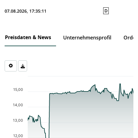
D
07.08.2026, 17:35:11
Preisdaten & News
Unternehmensprofil
Order
Chart
Chart with 127 data points.
The chart has 1 X axis displaying Time. Data ranges from 2026-0
15,00
The chart has 1 Y axis displaying values. Data ranges from 11.58 
14,00
13,00
12,00