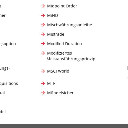
t
Midpoint Order
mer
MiFID
Mischwährungsanleihe
Mistrade
gsoption
Modified Duration
Modifiziertes
Meistausführungsprinzip
ungs-
MSCI World
uisitions
MTF
tal
Mündelsicher
del