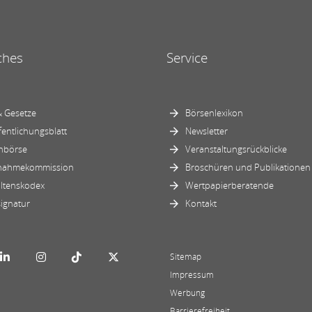
ches
Service
 Gesetze
Börsenlexikon
fentlichungsblatt
Newsletter
nbörse
Veranstaltungsrückblicke
nahmekommission
Broschüren und Publikationen
ltenskodex
Wertpapierberatende
ignatur
Kontakt
Sitemap
Impressum
Werbung
Barrierefreiheit