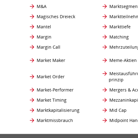
M&A
Marktsegmen
Magisches Dreieck
Marktteilneh
Mantel
Markttiefe
Margin
Matching
Margin Call
Mehrzuteilun
Market Maker
Meme-Aktien
Meistausführ
Market Order
prinzip
Market-Performer
Mergers & Acq
Market Timing
Mezzaninkapi
Marktkapitalisierung
Mid Cap
Marktmissbrauch
Midpoint Han