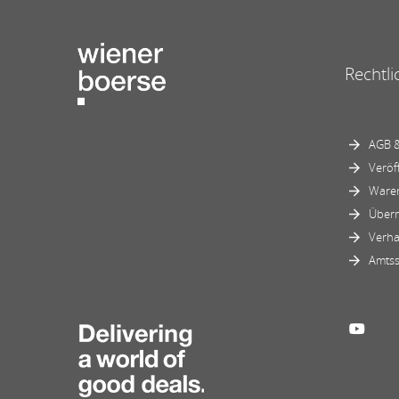
Rechtli
AGB &
Veröf
Ware
Über
Verha
Amtss