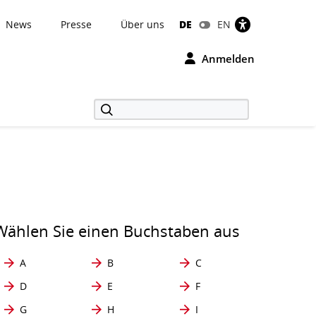
News
Presse
Über uns
DE
EN
Anmelden
Wählen Sie einen Buchstaben aus
A
B
C
D
E
F
G
H
I