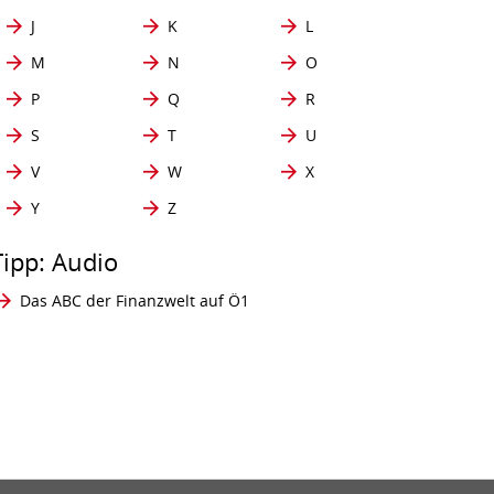
J
K
L
M
N
O
P
Q
R
S
T
U
V
W
X
Y
Z
Tipp: Audio
Das ABC der Finanzwelt auf Ö1