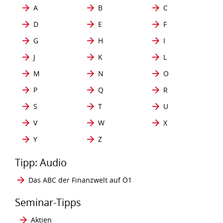
A
B
C
D
E
F
G
H
I
J
K
L
M
N
O
P
Q
R
S
T
U
V
W
X
Y
Z
Tipp: Audio
Das ABC der Finanzwelt auf Ö1
Seminar-Tipps
Aktien