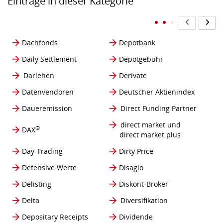
Einträge in dieser Kategorie
Dachfonds
Depotbank
Daily Settlement
Depotgebühr
Darlehen
Derivate
Datenvendoren
Deutscher Aktienindex
Daueremission
Direct Funding Partner
direct market und
®
DAX
direct market plus
Day-Trading
Dirty Price
Defensive Werte
Disagio
Delisting
Diskont-Broker
Delta
Diversifikation
Depositary Receipts
Dividende