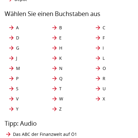
Wählen Sie einen Buchstaben aus
A
B
C
D
E
F
G
H
I
J
K
L
M
N
O
P
Q
R
S
T
U
V
W
X
Y
Z
Tipp: Audio
Das ABC der Finanzwelt auf Ö1