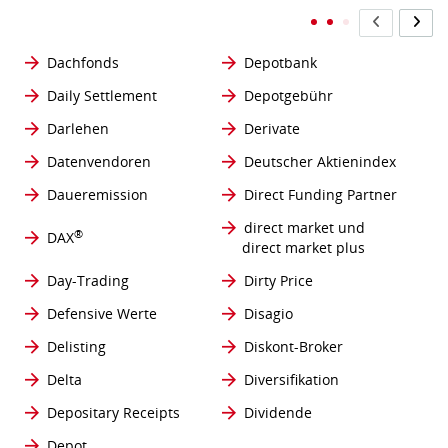
Dachfonds
Depotbank
Daily Settlement
Depotgebühr
Darlehen
Derivate
Datenvendoren
Deutscher Aktienindex
Daueremission
Direct Funding Partner
direct market und
®
DAX
direct market plus
Day-Trading
Dirty Price
Defensive Werte
Disagio
Delisting
Diskont-Broker
Delta
Diversifikation
Depositary Receipts
Dividende
Depot