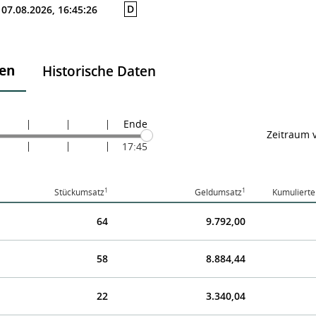
D
07.08.2026, 16:45:26
ten
Historische Daten
Ende
Zeitraum 
17:45
1
1
Stückumsatz
Geldumsatz
Kumulierte
64
9.792,00
58
8.884,44
22
3.340,04