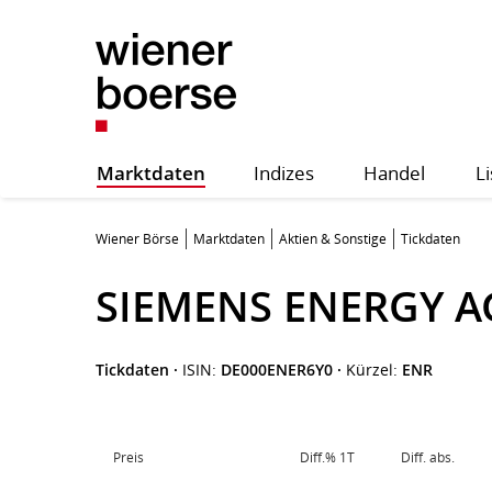
Marktdaten
Indizes
Handel
Li
Wiener Börse
Marktdaten
Aktien & Sonstige
Tickdaten
SIEMENS ENERGY A
Tickdaten
·
ISIN:
DE000ENER6Y0
·
Kürzel:
ENR
Preis
Diff.% 1T
Diff. abs.