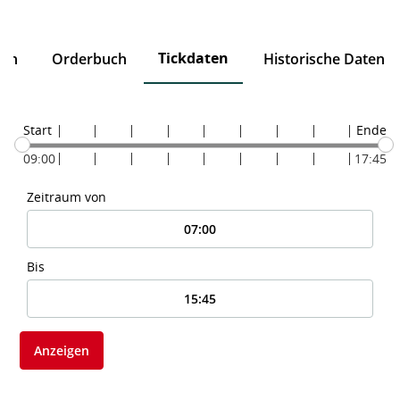
Tickdaten
ten
Orderbuch
Historische Daten
Start
Ende
09:00
17:45
Zeitraum von
Bis
Anzeigen