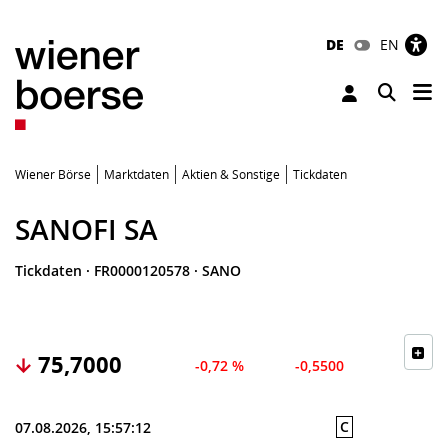
DE
EN
Tog
Toggle 
Wiener Börse
Marktdaten
Aktien & Sonstige
Tickdaten
SANOFI SA
Tickdaten
·
FR0000120578
·
SANO
75,7000
-0,72 %
-0,5500
C
07.08.2026, 15:57:12