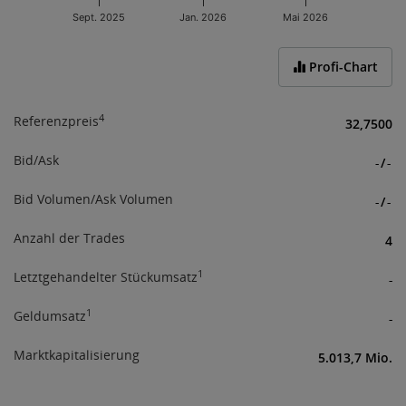
an verfügbaren Informationen für Investoren.
Sept. 2025
Jan. 2026
Mai 2026
Mit Ihrer Zustimmung bestätigen Sie obige
End of interactive chart.
Informationen erhalten und verstanden zu haben,
Profi-Chart
sowie über das Börseregelwerk
(
www.wienerborse.at/rechtliches/agb-gesetze/
;
www.wienerborse.at/rechtliches/agb-5-1
) informiert
4
Referenzpreis
32,7500
zu sein.
Bid/Ask
-
/
-
Bid Volumen/Ask Volumen
-
/
-
Anzahl der Trades
4
1
Letztgehandelter Stückumsatz
-
1
Geldumsatz
-
Marktkapitalisierung
5.013,7 Mio.