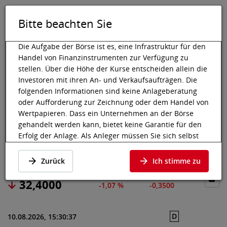
Bitte beachten Sie
DE
EN
Tog
Toggle 
Die Aufgabe der Börse ist es, eine Infrastruktur für den
Handel von Finanzinstrumenten zur Verfügung zu
stellen. Über die Höhe der Kurse entscheiden allein die
Investoren mit ihren An- und Verkaufsaufträgen. Die
Wiener Börse
Marktdaten
Aktien & Sonstige
Preisdaten
folgenden Informationen sind keine Anlageberatung
oder Aufforderung zur Zeichnung oder dem Handel von
RTL GROUP SA
Wertpapieren. Dass ein Unternehmen an der Börse
gehandelt werden kann, bietet keine Garantie für den
Erfolg der Anlage. Als Anleger müssen Sie sich selbst
Preisdaten
·
LU0061462528
·
RTL
informieren und die Chancen auf Wertzuwächse und
Risiken, bis hin zum Totalverlust, abwägen. Lassen Sie
Zurück
Ich stimme zu
sich gegebenenfalls beraten. Besonders bei jüngeren
und kleineren Unternehmen kann es zu höheren
32,4000
-1,07 %
-0,3500
Kursschwankungen kommen und oft stehen weniger
Informationen zur Verfügung.
D
10.08.2026, 15:30:37
Die nachfolgenden Wertpapiere notieren an einem