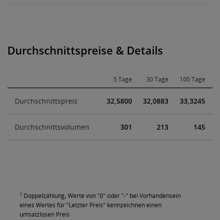
Durchschnittspreise & Details
5 Tage
30 Tage
100 Tage
Durchschnittspreis
32,5800
32,0883
33,3245
Durchschnittsvolumen
301
213
145
1
Doppelzählung, Werte von "0" oder "-" bei Vorhandensein
eines Wertes für "Letzter Preis" kennzeichnen einen
umsatzlosen Preis