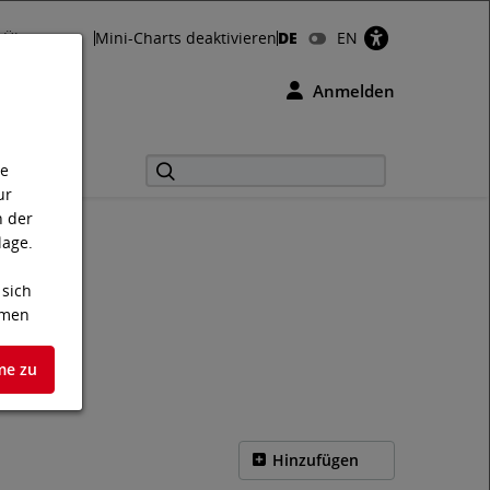
Über uns
Mini-Charts deaktivieren
DE
EN
Anmelden
ie
ur
n der
lage.
 sich
hmen
me zu
te
en.
Hinzufügen