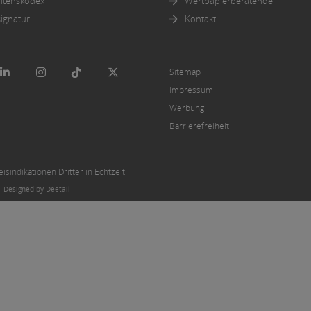
ltenskodex
Wertpapierberatende
ignatur
Kontakt
Sitemap
Impressum
Werbung
Barrierefreiheit
sindikationen Dritter in Echtzeit
|
Designed by Deetail