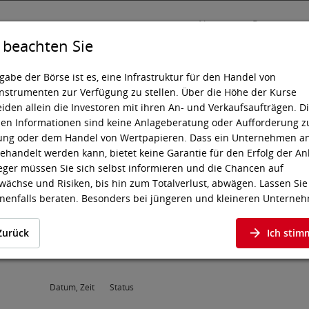
News
Presse
e beachten Sie
gabe der Börse ist es, eine Infrastruktur für den Handel von
nstrumenten zur Verfügung zu stellen. Über die Höhe der Kurse
iden allein die Investoren mit ihren An- und Verkaufsaufträgen. D
sting
Wissen
Technik
den Informationen sind keine Anlageberatung oder Aufforderung z
ung oder dem Handel von Wertpapieren. Dass ein Unternehmen a
ehandelt werden kann, bietet keine Garantie für den Erfolg der An
eger müssen Sie sich selbst informieren und die Chancen auf
ächse und Risiken, bis hin zum Totalverlust, abwägen. Lassen Sie
nenfalls beraten. Besonders bei jüngeren und kleineren Unterne
s zu höheren Kursschwankungen kommen und oft stehen weniger
tionen zur Verfügung.
Zurück
Ich stim
chfolgenden Wertpapiere notieren an einem Markt, an dem die EU-
iften sowie die börsegesetzlichen Emittentenpflichten für Geregel
 insbesondere bei den Informationspflichten, nicht vollständig gelt
Datum, Zeit
Status
ng finden allerdings die meisten Vorschriften der EU-