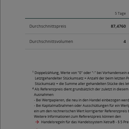
5 Tage
Durchschnittspreis
87,4760
Durchschnittsvolumen
4
1
Doppelzählung, Werte von "0" oder "-" bei Vorhandensein e
Letztgehandelter Stückumsatz = Anzahl der beim letzten Pr
Stückumsatz = die Summe aller gehandelten Stücke des le
4
Als Referenzpreis dient grundsätzlich der zuletzt in diesem 
Ausnahmen:
- Bei Wertpapieren, die neu in den Handel einbezogen wer
- Bei Kapitalmaßnahmen oder Ausschüttungen für ein Wertpa
ein um den rechnerischen Wert korrigierter Referenzpreis 
Weitere Informationen zum Referenzpreis können den
Handelsregeln für das Handelssystem Xetra®
- § 5 Pr