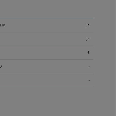
FIR
Ja
Ja
6
D
-
-