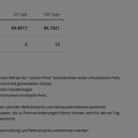
30 Tage
100 Tage
89,8017
86,7421
2
12
ines Wertes für "Letzter Preis" kennzeichnen einen umsatzlosen Preis
eisvorfall gehandelten Stücke;
tzten Handelstages
Instrument ermittelte Preis.
den, wird der Referenzpreis vom Börseunternehmen bestimmt.
pier, die zu Preisveränderungen führen können, wird für den ex-Tag
bestimmt.
eisermittlung und Referenzpreis entnommen werden.