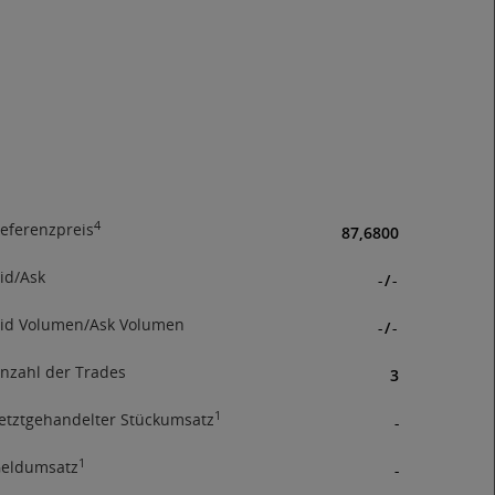
rhandel
andelte
ssen
hieden
ch der
immung,
der
4
eferenzpreis
87,6800
tionen
id/Ask
-
/
-
id Volumen/Ask Volumen
-
/
-
nzahl der Trades
3
1
etztgehandelter Stückumsatz
-
1
eldumsatz
-