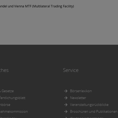
ndel und Vienna MTF (Multilateral Trading Facility)
ches
Service
 Gesetze
Börsenlexikon
fentlichungsblatt
Newsletter
nbörse
Veranstaltungsrückblicke
nahmekommission
Broschüren und Publikationen