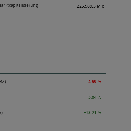
arktkapitalisierung
225.909,3 Mio.
OM)
-4,59 %
+3,84 %
Y)
+13,71 %