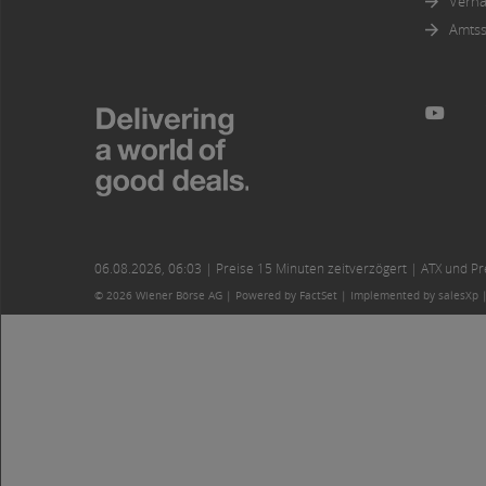
Verha
Amtss
06.08.2026
,
06:03
| Preise 15 Minuten zeitverzögert | ATX und Prei
© 2026 Wiener Börse AG |
Powered by FactSet
|
Implemented by salesXp