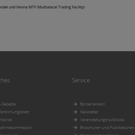
ndel und Vienna MTF (Multilateral Trading Facility)
ches
Service
 Gesetze
Börsenlexikon
fentlichungsblatt
Newsletter
nbörse
Veranstaltungsrückblicke
nahmekommission
Broschüren und Publikationen