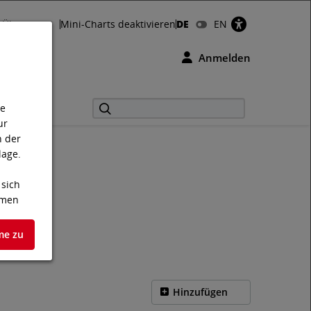
Über uns
Mini-Charts deaktivieren
DE
EN
Anmelden
ie
ur
n der
lage.
 sich
hmen
me zu
te
en.
Hinzufügen