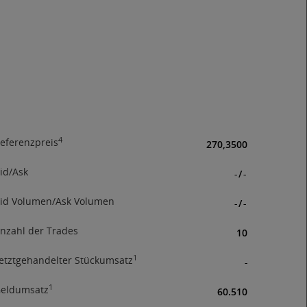
rhandel
andelte
ssen
hieden
ch der
immung,
der
4
eferenzpreis
270,3500
tionen
id/Ask
-
/
-
id Volumen/Ask Volumen
-
/
-
nzahl der Trades
10
1
etztgehandelter Stückumsatz
-
1
eldumsatz
60.510