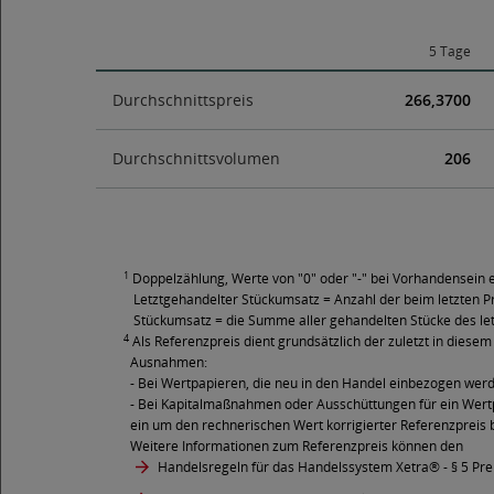
5 Tage
Durchschnittspreis
266,3700
Durchschnittsvolumen
206
1
Doppelzählung, Werte von "0" oder "-" bei Vorhandensein e
Letztgehandelter Stückumsatz = Anzahl der beim letzten Pr
Stückumsatz = die Summe aller gehandelten Stücke des le
4
Als Referenzpreis dient grundsätzlich der zuletzt in diesem 
Ausnahmen:
- Bei Wertpapieren, die neu in den Handel einbezogen wer
- Bei Kapitalmaßnahmen oder Ausschüttungen für ein Wertpa
ein um den rechnerischen Wert korrigierter Referenzpreis 
Weitere Informationen zum Referenzpreis können den
Handelsregeln für das Handelssystem Xetra®
- § 5 Pr