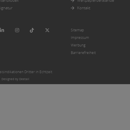
ltenskodex
Wertpapierberatende
ignatur
Kontakt
Sitemap
Impressum
Werbung
Barrierefreiheit
sindikationen Dritter in Echtzeit
|
Designed by Deetail