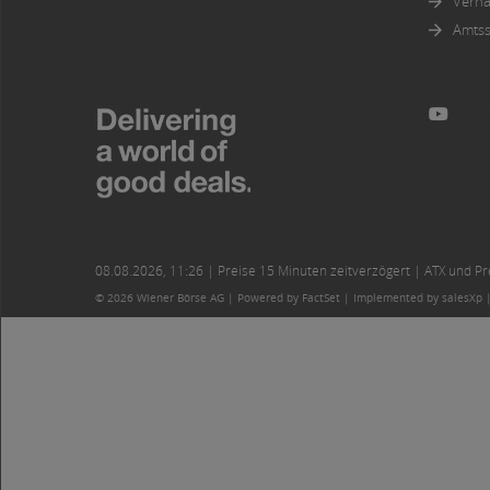
Verha
Amtss
08.08.2026
,
11:26
| Preise 15 Minuten zeitverzögert | ATX und Prei
© 2026 Wiener Börse AG |
Powered by FactSet
|
Implemented by salesXp