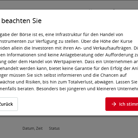
News
Presse
e beachten Sie
gabe der Börse ist es, eine Infrastruktur für den Handel von
nstrumenten zur Verfügung zu stellen. Über die Höhe der Kurse
iden allein die Investoren mit ihren An- und Verkaufsaufträgen. D
sting
Wissen
Technik
den Informationen sind keine Anlageberatung oder Aufforderung z
ung oder dem Handel von Wertpapieren. Dass ein Unternehmen a
ehandelt werden kann, bietet keine Garantie für den Erfolg der An
eger müssen Sie sich selbst informieren und die Chancen auf
RP
ächse und Risiken, bis hin zum Totalverlust, abwägen. Lassen Sie
nenfalls beraten. Besonders bei jüngeren und kleineren Unterne
s zu höheren Kursschwankungen kommen und oft stehen weniger
tionen zur Verfügung.
Zurück
Ich stim
chfolgenden Wertpapiere notieren an einem Markt, an dem die EU-
iften sowie die börsegesetzlichen Emittentenpflichten für Geregel
 insbesondere bei den Informationspflichten, nicht vollständig gelt
Datum, Zeit
Status
ng finden allerdings die meisten Vorschriften der EU-