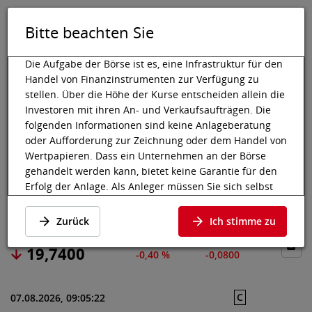
Bitte beachten Sie
DE
EN
Tog
Toggle 
Die Aufgabe der Börse ist es, eine Infrastruktur für den
Handel von Finanzinstrumenten zur Verfügung zu
stellen. Über die Höhe der Kurse entscheiden allein die
Investoren mit ihren An- und Verkaufsaufträgen. Die
Wiener Börse
Marktdaten
Aktien & Sonstige
Preisdaten
folgenden Informationen sind keine Anlageberatung
oder Aufforderung zur Zeichnung oder dem Handel von
KEYCORP
Wertpapieren. Dass ein Unternehmen an der Börse
gehandelt werden kann, bietet keine Garantie für den
Erfolg der Anlage. Als Anleger müssen Sie sich selbst
Preisdaten
·
US4932671088
·
KEY
informieren und die Chancen auf Wertzuwächse und
Risiken, bis hin zum Totalverlust, abwägen. Lassen Sie
Zurück
Ich stimme zu
sich gegebenenfalls beraten. Besonders bei jüngeren
und kleineren Unternehmen kann es zu höheren
19,7400
-0,40 %
-0,0800
Kursschwankungen kommen und oft stehen weniger
Informationen zur Verfügung.
C
07.08.2026, 09:05:22
Die nachfolgenden Wertpapiere notieren an einem