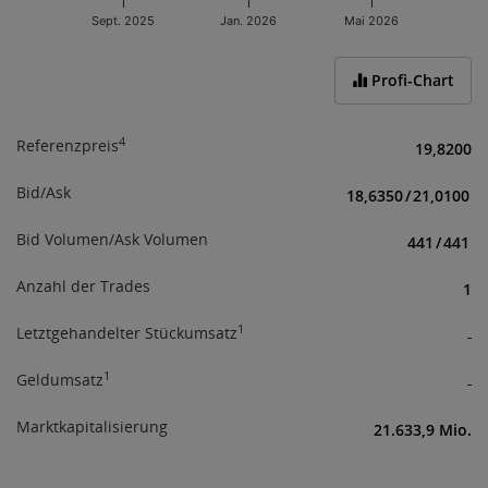
an verfügbaren Informationen für Investoren.
Sept. 2025
Jan. 2026
Mai 2026
Mit Ihrer Zustimmung bestätigen Sie obige
End of interactive chart.
Informationen erhalten und verstanden zu haben,
Profi-Chart
sowie über das Börseregelwerk
(
www.wienerborse.at/rechtliches/agb-gesetze/
;
www.wienerborse.at/rechtliches/agb-5-1
) informiert
4
Referenzpreis
19,8200
zu sein.
Bid/Ask
18,6350
/
21,0100
Bid Volumen/Ask Volumen
441
/
441
Anzahl der Trades
1
1
Letztgehandelter Stückumsatz
-
1
Geldumsatz
-
Marktkapitalisierung
21.633,9 Mio.