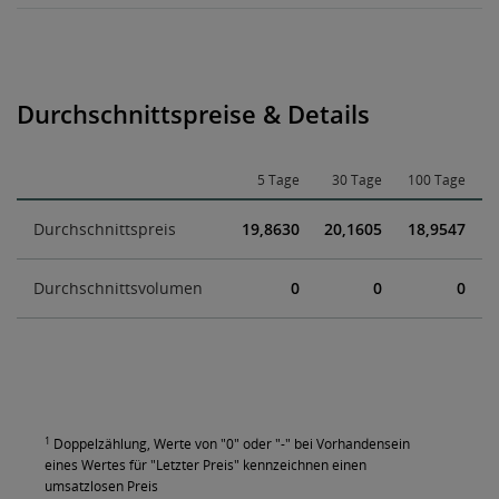
Durchschnittspreise & Details
5 Tage
30 Tage
100 Tage
Durchschnittspreis
19,8630
20,1605
18,9547
Durchschnittsvolumen
0
0
0
1
Doppelzählung, Werte von "0" oder "-" bei Vorhandensein
eines Wertes für "Letzter Preis" kennzeichnen einen
umsatzlosen Preis