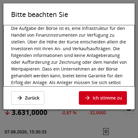
Bitte beachten Sie
DE
EN
Tog
Toggle 
Die Aufgabe der Börse ist es, eine Infrastruktur für den
Handel von Finanzinstrumenten zur Verfügung zu
stellen. Über die Höhe der Kurse entscheiden allein die
Investoren mit ihren An- und Verkaufsaufträgen. Die
Wiener Börse
Marktdaten
Aktien & Sonstige
Preisdaten
folgenden Informationen sind keine Anlageberatung
oder Aufforderung zur Zeichnung oder dem Handel von
GIVAUDAN SA
Wertpapieren. Dass ein Unternehmen an der Börse
gehandelt werden kann, bietet keine Garantie für den
Erfolg der Anlage. Als Anleger müssen Sie sich selbst
Preisdaten
·
CH0010645932
·
GIVN
informieren und die Chancen auf Wertzuwächse und
Risiken, bis hin zum Totalverlust, abwägen. Lassen Sie
Zurück
Ich stimme zu
sich gegebenenfalls beraten. Besonders bei jüngeren
und kleineren Unternehmen kann es zu höheren
3.631,0000
-0,87 %
-32,0000
Kursschwankungen kommen und oft stehen weniger
Informationen zur Verfügung.
D
07.08.2026, 15:30:33
Die nachfolgenden Wertpapiere notieren an einem