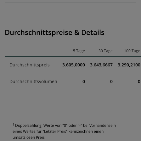
Durchschnittspreise & Details
5 Tage
30 Tage
100 Tage
Durchschnittspreis
3.605,0000
3.643,6667
3.290,2100
Durchschnittsvolumen
0
0
0
1
Doppelzählung, Werte von "0" oder "-" bei Vorhandensein
eines Wertes für "Letzter Preis" kennzeichnen einen
umsatzlosen Preis