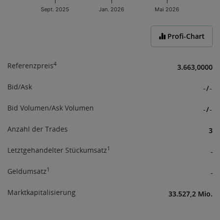
an verfügbaren Informationen für Investoren.
Sept. 2025
Jan. 2026
Mai 2026
Mit Ihrer Zustimmung bestätigen Sie obige
End of interactive chart.
Informationen erhalten und verstanden zu haben,
Profi-Chart
sowie über das Börseregelwerk
(
www.wienerborse.at/rechtliches/agb-gesetze/
;
www.wienerborse.at/rechtliches/agb-5-1
) informiert
4
Referenzpreis
3.663,0000
zu sein.
Bid/Ask
-
/
-
Bid Volumen/Ask Volumen
-
/
-
Anzahl der Trades
3
1
Letztgehandelter Stückumsatz
-
1
Geldumsatz
-
Marktkapitalisierung
33.527,2 Mio.