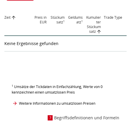
Zeit
Preis in
Stückum
Geldums
Kumulier
Trade Type
1
1
EUR
satz
atz
ter
Stückum
satz
Keine Ergebnisse gefunden
1
Umsätze der Tickdaten in Einfachzählung, Werte von 0
kennzeichnen einen umsatzlosen Preis
Weitere Informationen zu umsatzlosen Preisen
Begriffsdefinitionen und Formeln