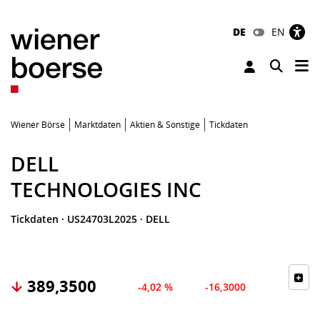
DE
EN
Tog
Toggle 
Wiener Börse
Marktdaten
Aktien & Sonstige
Tickdaten
DELL
TECHNOLOGIES INC
Tickdaten
·
US24703L2025
·
DELL
389,3500
-4,02 %
-16,3000