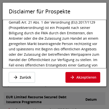
Disclaimer für Prospekte
DE
EN
Tog
Toggle 
Gemäß Art. 21 Abs. 1 der Verordnung (EU) 2017/1129
(Prospektverordnung) ist ein Prospekt nach seiner
Billigung durch die FMA durch den Emittenten, den
Anbieter oder die die Zulassung zum Handel an einem
Wiener Börse
Listing
Gelistete Anleihen
Prospekte
Boiro Finance
geregelten Markt beantragende Person rechtzeitig vor
Prospekte der Boiro Finance
und spätestens mit Beginn des öffentlichen Angebots
oder der Zulassung der betreffenden Wertpapiere zum
B.V.
Handel der Öffentlichkeit zur Verfügung zu stellen. Im
Fall eines öffentlichen Erstangebots einer Gattung von
Aktien, die zum ersten Mal zum Handel an einem
An dieser Stelle finden Sie die Basisprospekte und Final
geregelten Markt zugelassen wird, muss der Prospekt
Zurück
Akzeptieren
Terms der Boiro Finance B.V., die an der Wiener Börse im
der Öffentlichkeit mindestens sechs Arbeitstage vor
Segment bond market zugelassen wurden.
dem Ende des Angebots zur Verfügung gestellt werden.
Gemäß Art. 21 Abs. 2 lit. c der Prospektverordnung gilt
EUR Limited Recourse Secured Debt
Datum
ein Prospekt als der Öffentlichkeit zur Verfügung
Issuance Programme
gestellt, wenn er in elektronischer Form auf der