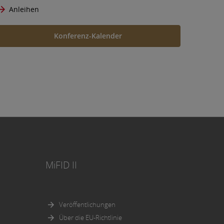
t eine
Anleihen
 durch
Konferenz-Kalender
 oder
ßlich
nte
ürfen,
rartige
ieser
ften
MiFID II
dere
urities
itung in
Veröffentlichungen
Über die EU-Richtlinie