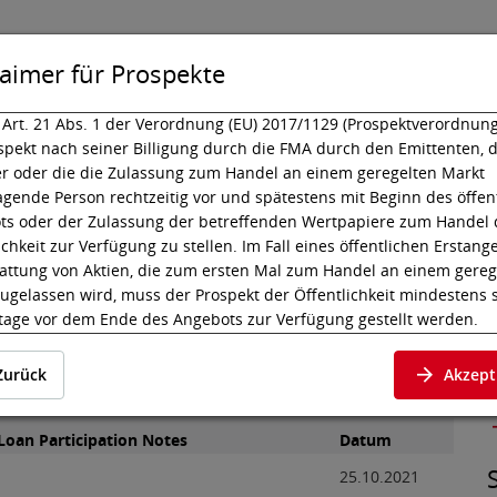
laimer für Prospekte
rt. 21 Abs. 1 der Verordnung (EU) 2017/1129 (Prospektverordnung)
spekt nach seiner Billigung durch die FMA durch den Emittenten, 
sting
Wissen
Technik
er oder die die Zulassung zum Handel an einem geregelten Markt
gende Person rechtzeitig vor und spätestens mit Beginn des öffen
ts oder der Zulassung der betreffenden Wertpapiere zum Handel 
ond Issuance
ichkeit zur Verfügung zu stellen. Im Fall eines öffentlichen Erstang
Bond Issuance plc
attung von Aktien, die zum ersten Mal zum Handel an einem gereg
ugelassen wird, muss der Prospekt der Öffentlichkeit mindestens 
tage vor dem Ende des Angebots zur Verfügung gestellt werden.
rt. 21 Abs. 2 lit. c der Prospektverordnung gilt ein Prospekt als de
nal Terms der Alfa Bond Issuance plc, die an der Wiener
Zurück
Akzept
ichkeit zur Verfügung gestellt, wenn er in elektronischer Form auf 
B
te des geregelten Marktes, an dem die Zulassung zum Handel bea
veröffentlicht wird.
Loan Participation Notes
Datum
chfolgenden, gemäß der Prospektverordnung bzw. dem
25.10.2021
lmarktgesetz 2019 (KMG 2019) zu veröffentlichenden Dokumente w