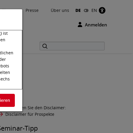
News
Presse
Über uns
DE
EN
Anmelden
 ist
den
tlichen
der
ebots
elten
sechs
r
Hinweis
ieren
der
itte beachten Sie den Disclaimer:
ntragt
Disclaimer für Prospekte
Seminar-Tipp
urden