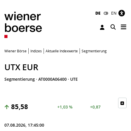
DE
EN
Tog
Toggle 
Wiener Börse
Indizes
Aktuelle Indexwerte
Segmentierung
UTX EUR
Segmentierung
·
AT0000A06400
·
UTE
85,58
+1,03 %
+0,87
07.08.2026, 17:45:00