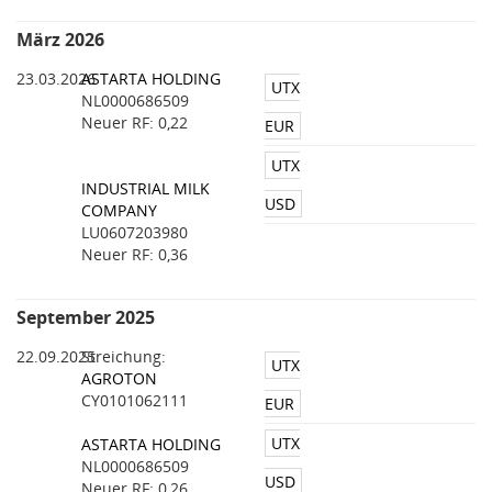
März 2026
23.03.2026
ASTARTA HOLDING
UTX
NL0000686509
Neuer RF: 0,22
EUR
UTX
INDUSTRIAL MILK
USD
COMPANY
LU0607203980
Neuer RF: 0,36
September 2025
22.09.2025
Streichung:
UTX
AGROTON
CY0101062111
EUR
UTX
ASTARTA HOLDING
NL0000686509
USD
Neuer RF: 0,26