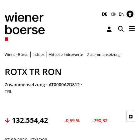
DE
EN
Tog
Toggle 
Wiener Börse
Indizes
Aktuelle Indexwerte
Zusammensetzung
ROTX TR RON
Zusammensetzung
·
AT0000A2D812
·
TRL
132.554,42
-0,59 %
-790,32
07.08.2026, 17:45:00