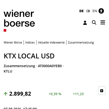
DE
EN
Tog
Toggle 
Wiener Börse
Indizes
Aktuelle Indexwerte
Zusammensetzung
KTX LOCAL USD
Zusammensetzung
·
AT0000A0YEB0
·
KTLU
2.899,82
+0,39 %
+11,23
07.08.2026, 17:45:00