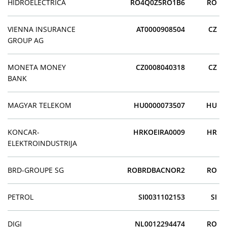
HIDROELECTRICA
RO4Q0Z5RO1B6
RO
VIENNA INSURANCE
AT0000908504
CZ
GROUP AG
MONETA MONEY
CZ0008040318
CZ
BANK
MAGYAR TELEKOM
HU0000073507
HU
KONCAR-
HRKOEIRA0009
HR
ELEKTROINDUSTRIJA
BRD-GROUPE SG
ROBRDBACNOR2
RO
PETROL
SI0031102153
SI
DIGI
NL0012294474
RO