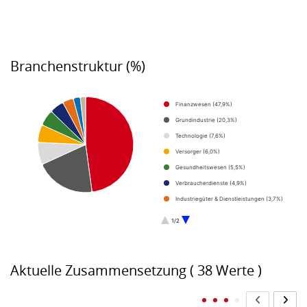
End of interactive chart.
Branchenstruktur (%)
Chart
Finanzwesen (47,9%)
Pie chart with 9 slices.
Grundindustrie (20,3%)
Technologie (7,6%)
Versorger (6,0%)
Gesundheitswesen (5,5%)
Verbraucherdienste (4,9%)
Industriegüter & Dienstleistungen (3,7%)
Telekommunikation (2,4%)
1/2
Konsumgüter (1,8%)
End of interactive chart.
Aktuelle Zusammensetzung ( 38 Werte )