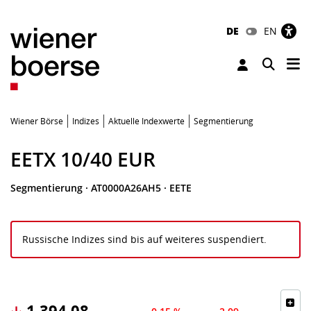
DE
EN
Tog
Toggle 
Wiener Börse
Indizes
Aktuelle Indexwerte
Segmentierung
EETX 10/40 EUR
Segmentierung
·
AT0000A26AH5
·
EETE
Russische Indizes sind bis auf weiteres suspendiert.
1.394,08