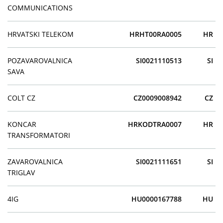
COMMUNICATIONS
HRVATSKI TELEKOM
HRHT00RA0005
HR
POZAVAROVALNICA
SI0021110513
SI
SAVA
COLT CZ
CZ0009008942
CZ
KONCAR
HRKODTRA0007
HR
TRANSFORMATORI
ZAVAROVALNICA
SI0021111651
SI
TRIGLAV
4IG
HU0000167788
HU