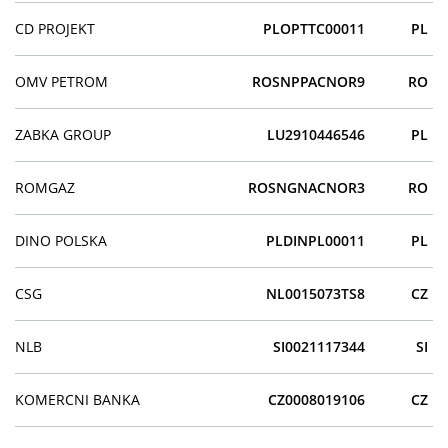
CD PROJEKT
PLOPTTC00011
PL
OMV PETROM
ROSNPPACNOR9
RO
ZABKA GROUP
LU2910446546
PL
ROMGAZ
ROSNGNACNOR3
RO
DINO POLSKA
PLDINPL00011
PL
CSG
NL0015073TS8
CZ
NLB
SI0021117344
SI
KOMERCNI BANKA
CZ0008019106
CZ