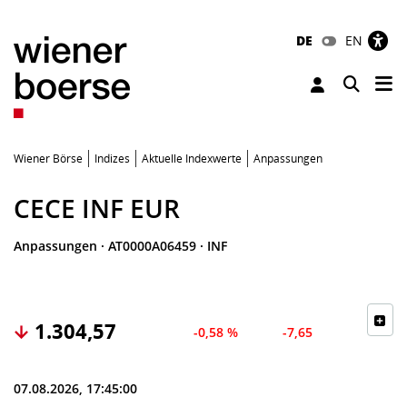
DE
EN
Tog
Toggle 
Wiener Börse
Indizes
Aktuelle Indexwerte
Anpassungen
CECE INF EUR
Anpassungen
·
AT0000A06459
·
INF
1.304,57
-0,58 %
-7,65
07.08.2026, 17:45:00