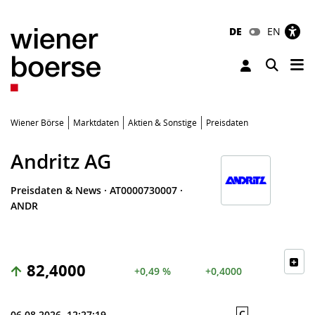
DE
EN
Tog
Toggle 
Wiener Börse
Marktdaten
Aktien & Sonstige
Preisdaten
Andritz AG
Preisdaten & News
·
AT0000730007
·
ANDR
82,4000
+0,49 %
+0,4000
C
06.08.2026, 12:27:19