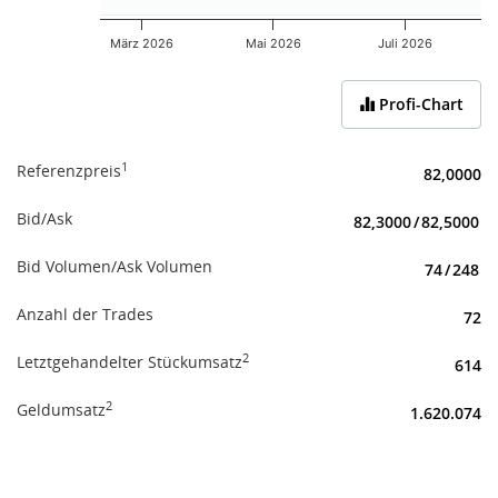
März 2026
Mai 2026
Juli 2026
End of interactive chart.
Profi-Chart
1
Referenzpreis
82,0000
Bid/Ask
82,3000
/
82,5000
Bid Volumen/Ask Volumen
74
/
248
Anzahl der Trades
72
2
Letztgehandelter Stückumsatz
614
2
Geldumsatz
1.620.074