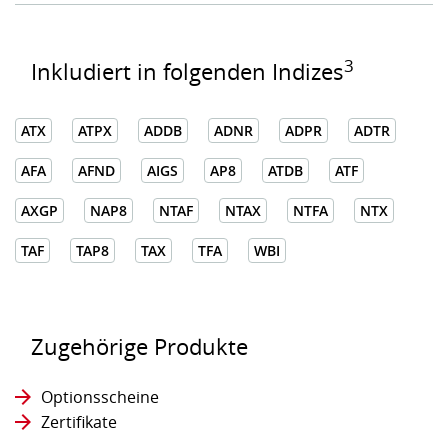
3
Inkludiert in folgenden Indizes
ATX
ATPX
ADDB
ADNR
ADPR
ADTR
AFA
AFND
AIGS
AP8
ATDB
ATF
AXGP
NAP8
NTAF
NTAX
NTFA
NTX
TAF
TAP8
TAX
TFA
WBI
Zugehörige Produkte
Optionsscheine
Zertifikate