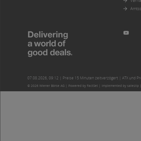
Verha
Amtss
07.08.2026
,
09:12
| Preise 15 Minuten zeitverzögert | ATX und Prei
© 2026 Wiener Börse AG |
Powered by FactSet
|
Implemented by salesXp