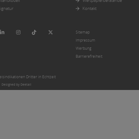
ltenskodex
Wertpapierberatende
ignatur
Kontakt
Sitemap
Impressum
Werbung
Barrierefreiheit
sindikationen Dritter in Echtzeit
|
Designed by Deetail