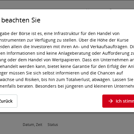
News
Presse
e beachten Sie
gabe der Börse ist es, eine Infrastruktur für den Handel von
nstrumenten zur Verfügung zu stellen. Über die Höhe der Kurse
iden allein die Investoren mit ihren An- und Verkaufsaufträgen. D
sting
Wissen
Technik
den Informationen sind keine Anlageberatung oder Aufforderung z
ung oder dem Handel von Wertpapieren. Dass ein Unternehmen a
ehandelt werden kann, bietet keine Garantie für den Erfolg der An
eger müssen Sie sich selbst informieren und die Chancen auf
ächse und Risiken, bis hin zum Totalverlust, abwägen. Lassen Sie
nenfalls beraten. Besonders bei jüngeren und kleineren Unterne
s zu höheren Kursschwankungen kommen und oft stehen weniger
tionen zur Verfügung.
Zurück
Ich stim
chfolgenden Wertpapiere notieren an einem Markt, an dem die EU-
iften sowie die börsegesetzlichen Emittentenpflichten für Geregel
 insbesondere bei den Informationspflichten, nicht vollständig gelt
Datum, Zeit
Status
ng finden allerdings die meisten Vorschriften der EU-