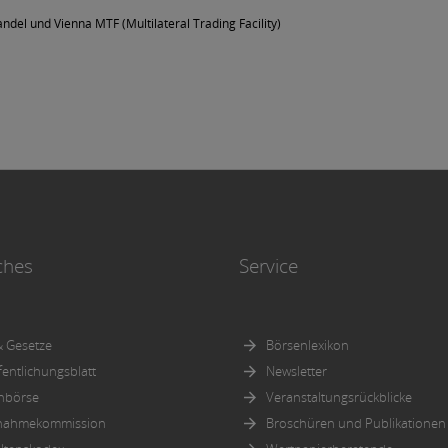
ndel und Vienna MTF (Multilateral Trading Facility)
ches
Service
 Gesetze
Börsenlexikon
fentlichungsblatt
Newsletter
nbörse
Veranstaltungsrückblicke
nahmekommission
Broschüren und Publikationen