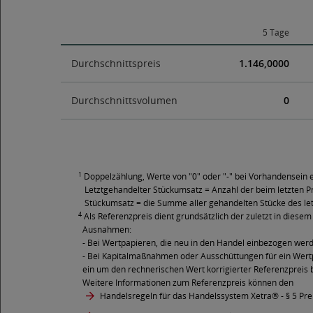
5 Tage
Durchschnittspreis
1.146,0000
Durchschnittsvolumen
0
1
Doppelzählung, Werte von "0" oder "-" bei Vorhandensein e
Letztgehandelter Stückumsatz = Anzahl der beim letzten Pr
Stückumsatz = die Summe aller gehandelten Stücke des le
4
Als Referenzpreis dient grundsätzlich der zuletzt in diesem 
Ausnahmen:
- Bei Wertpapieren, die neu in den Handel einbezogen wer
- Bei Kapitalmaßnahmen oder Ausschüttungen für ein Wertpa
ein um den rechnerischen Wert korrigierter Referenzpreis 
Weitere Informationen zum Referenzpreis können den
Handelsregeln für das Handelssystem Xetra®
- § 5 Pr