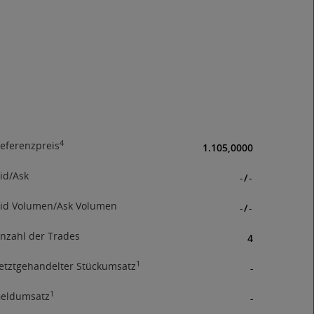
rhandel
andelte
ssen
hieden
ch der
immung,
der
4
eferenzpreis
1.105,0000
tionen
id/Ask
-
/
-
id Volumen/Ask Volumen
-
/
-
nzahl der Trades
4
1
etztgehandelter Stückumsatz
-
1
eldumsatz
-