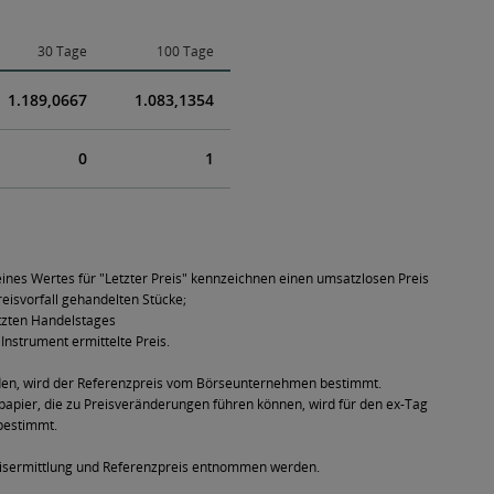
30 Tage
100 Tage
1.189,0667
1.083,1354
0
1
ines Wertes für "Letzter Preis" kennzeichnen einen umsatzlosen Preis
eisvorfall gehandelten Stücke;
tzten Handelstages
Instrument ermittelte Preis.
den, wird der Referenzpreis vom Börseunternehmen bestimmt.
pier, die zu Preisveränderungen führen können, wird für den ex-Tag
bestimmt.
eisermittlung und Referenzpreis entnommen werden.