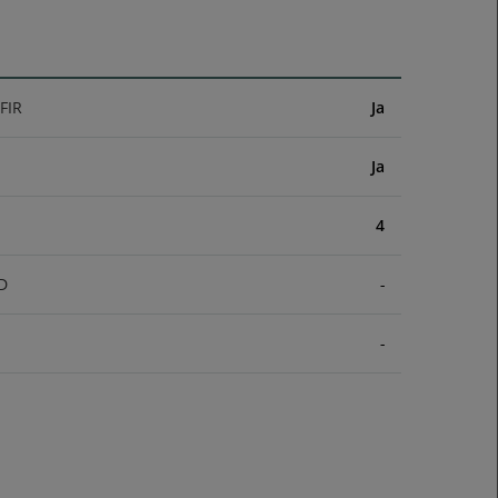
FIR
Ja
Ja
4
D
-
-