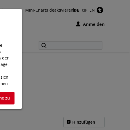
Über uns
Mini-Charts deaktivieren
DE
EN
Anmelden
ie
ur
n der
lage.
 sich
hmen
me zu
te
en.
Hinzufügen