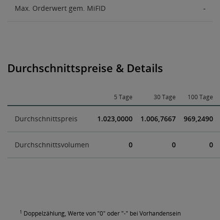
Max. Orderwert gem. MiFID
-
Durchschnittspreise & Details
5 Tage
30 Tage
100 Tage
Durchschnittspreis
1.023,0000
1.006,7667
969,2490
Durchschnittsvolumen
0
0
0
1
Doppelzählung, Werte von "0" oder "-" bei Vorhandensein