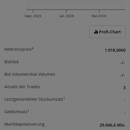
an verfügbaren Informationen für Investoren.
Mit Ihrer Zustimmung bestätigen Sie obige
Sept. 2025
Jan. 2026
Mai 2026
Informationen erhalten und verstanden zu haben,
sowie über das Börseregelwerk
End of interactive chart.
(
www.wienerborse.at/rechtliches/agb-gesetze/
;
Profi-Chart
www.wienerborse.at/rechtliches/agb-5-1
) informiert
zu sein.
4
Referenzpreis
1.018,0000
Bid/Ask
-
/
-
Bid Volumen/Ask Volumen
-
/
-
Anzahl der Trades
3
1
Letztgehandelter Stückumsatz
-
1
Geldumsatz
-
Marktkapitalisierung
29.046,6 Mio.