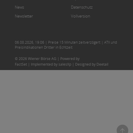
News
Datenschutz
Newsletter
Vollversion
06.08.2026
,
19:06
| Preise 15 Minuten zeitverzögert | ATX und
Preisindikationen Dritter in Echtzeit
© 2026 Wiener Börse AG |
Powered by
FactSet
|
Implemented by salesXp
|
Designed by Deetail