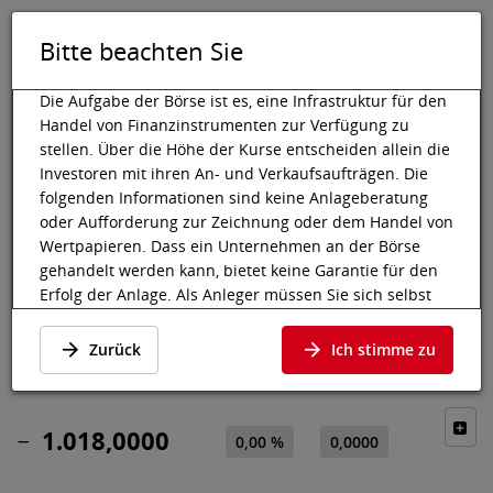
Bitte beachten Sie
DE
EN
Tog
Toggle 
Die Aufgabe der Börse ist es, eine Infrastruktur für den
Handel von Finanzinstrumenten zur Verfügung zu
stellen. Über die Höhe der Kurse entscheiden allein die
Investoren mit ihren An- und Verkaufsaufträgen. Die
Wiener Börse
Marktdaten
Aktien & Sonstige
Preisdaten
folgenden Informationen sind keine Anlageberatung
oder Aufforderung zur Zeichnung oder dem Handel von
SWISS LIFE
Wertpapieren. Dass ein Unternehmen an der Börse
gehandelt werden kann, bietet keine Garantie für den
HOLDING AG
Erfolg der Anlage. Als Anleger müssen Sie sich selbst
informieren und die Chancen auf Wertzuwächse und
Preisdaten
·
CH0014852781
·
SLHN
Risiken, bis hin zum Totalverlust, abwägen. Lassen Sie
Zurück
Ich stimme zu
sich gegebenenfalls beraten. Besonders bei jüngeren
und kleineren Unternehmen kann es zu höheren
Kursschwankungen kommen und oft stehen weniger
1.018,0000
Informationen zur Verfügung.
0,00 %
0,0000
Die nachfolgenden Wertpapiere notieren an einem