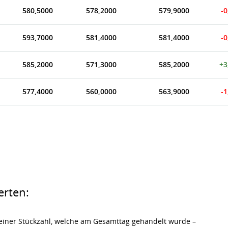
580,5000
578,2000
579,9000
-0
593,7000
581,4000
581,4000
-0
585,2000
571,3000
585,2000
+3
577,4000
560,0000
563,9000
-1
erten:
e einer Stückzahl, welche am Gesamttag gehandelt wurde –