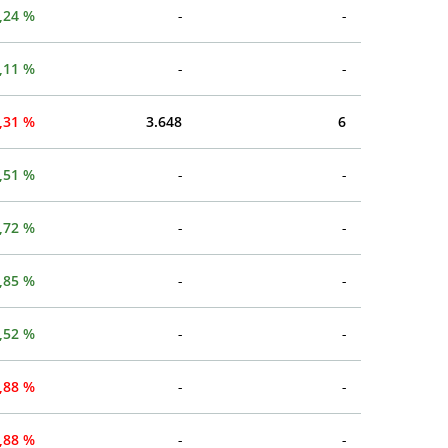
,24 %
-
-
,11 %
-
-
,31 %
3.648
6
,51 %
-
-
,72 %
-
-
,85 %
-
-
,52 %
-
-
,88 %
-
-
,88 %
-
-