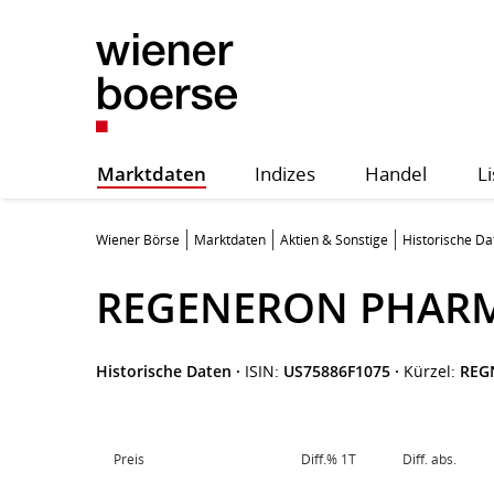
Marktdaten
Indizes
Handel
Li
Wiener Börse
Marktdaten
Aktien & Sonstige
Historische Da
REGENERON PHARM
Historische Daten
·
ISIN:
US75886F1075
·
Kürzel:
REG
Preis
Diff.% 1T
Diff. abs.