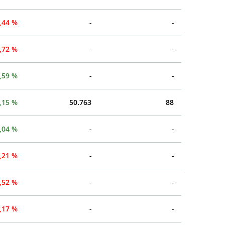
,44 %
-
-
,72 %
-
-
,59 %
-
-
,15 %
50.763
88
,04 %
-
-
,21 %
-
-
,52 %
-
-
,17 %
-
-