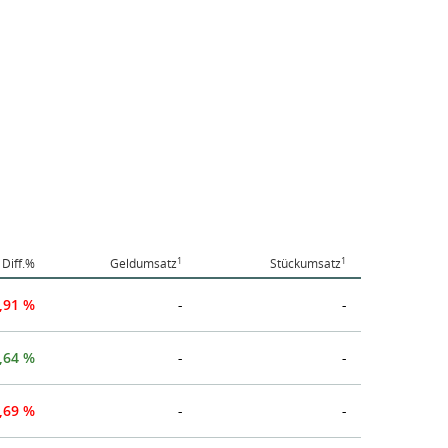
1
1
Diff.%
Geldumsatz
Stückumsatz
,91 %
-
-
,64 %
-
-
,69 %
-
-