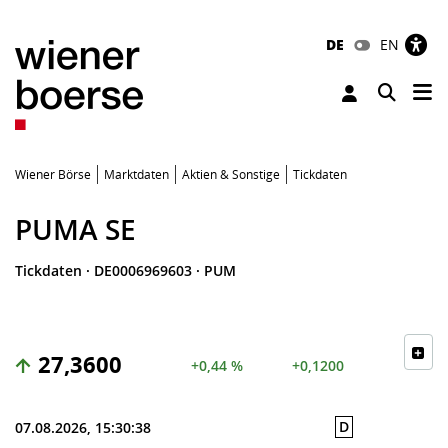
DE
EN
Tog
Toggle 
Wiener Börse
Marktdaten
Aktien & Sonstige
Tickdaten
PUMA SE
Tickdaten
·
DE0006969603
·
PUM
27,3600
+0,44 %
+0,1200
D
07.08.2026, 15:30:38