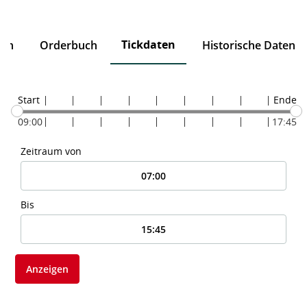
Tickdaten
ten
Orderbuch
Historische Daten
Start
Ende
09:00
17:45
Zeitraum von
Bis
Anzeigen