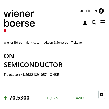
DE
EN
Tog
Toggle 
Wiener Börse
Marktdaten
Aktien & Sonstige
Tickdaten
ON
SEMICONDUCTOR
Tickdaten
·
US6821891057
·
ONSE
70,5300
+2,05 %
+1,4200