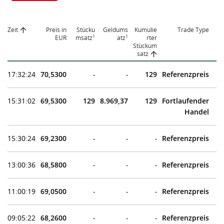
Zeit
Preis in
Stücku
Geldums
Kumulie
Trade Type
1
1
EUR
msatz
atz
rter
Stückum
satz
17:32:24
70,5300
-
-
129
Referenzpreis
15:31:02
69,5300
129
8.969,37
129
Fortlaufender
Handel
15:30:24
69,2300
-
-
-
Referenzpreis
13:00:36
68,5800
-
-
-
Referenzpreis
11:00:19
69,0500
-
-
-
Referenzpreis
09:05:22
68,2600
-
-
-
Referenzpreis