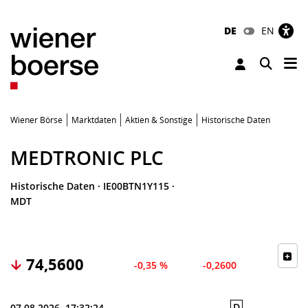
DE
EN
Tog
Toggle 
Wiener Börse
Marktdaten
Aktien & Sonstige
Historische Daten
MEDTRONIC PLC
Historische Daten
·
IE00BTN1Y115
·
MDT
74,5600
-0,35 %
-0,2600
D
07.08.2026, 17:32:24