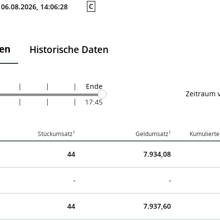
C
06.08.2026, 14:06:28
ten
Historische Daten
Ende
Zeitraum 
17:45
1
1
Stückumsatz
Geldumsatz
Kumulierte
44
7.934,08
-
-
44
7.937,60