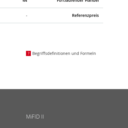
44
Fortlaufender Handel
-
Referenzpreis
Begriffsdefinitionen und Formeln
MiFID II