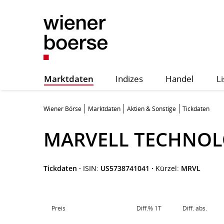
Marktdaten
Indizes
Handel
Li
Wiener Börse
Marktdaten
Aktien & Sonstige
Tickdaten
MARVELL TECHNOL
Tickdaten
·
ISIN:
US5738741041
·
Kürzel:
MRVL
Preis
Diff.% 1T
Diff. abs.