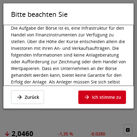
Bitte beachten Sie
DE
EN
Tog
Toggle 
Die Aufgabe der Börse ist es, eine Infrastruktur für den
Handel von Finanzinstrumenten zur Verfügung zu
stellen. Über die Höhe der Kurse entscheiden allein die
Investoren mit ihren An- und Verkaufsaufträgen. Die
Wiener Börse
Marktdaten
Aktien & Sonstige
Preisdaten
folgenden Informationen sind keine Anlageberatung
oder Aufforderung zur Zeichnung oder dem Handel von
JUVENTUS
Wertpapieren. Dass ein Unternehmen an der Börse
gehandelt werden kann, bietet keine Garantie für den
FOOTBALL CLUB
Erfolg der Anlage. Als Anleger müssen Sie sich selbst
informieren und die Chancen auf Wertzuwächse und
SPA
Risiken, bis hin zum Totalverlust, abwägen. Lassen Sie
Zurück
Ich stimme zu
sich gegebenenfalls beraten. Besonders bei jüngeren
Preisdaten
·
IT0005572778
·
JUV2
und kleineren Unternehmen kann es zu höheren
Kursschwankungen kommen und oft stehen weniger
Informationen zur Verfügung.
2,0460
Die nachfolgenden Wertpapiere notieren an einem
-1,35 %
-0,0280