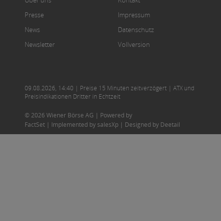
Über uns
Kontakt
Presse
Impressum
News
Datenschutz
Newsletter
Vollversion
09.08.2026
,
14:40
| Preise 15 Minuten zeitverzögert | ATX und
Preisindikationen Dritter in Echtzeit
© 2026 Wiener Börse AG |
Powered by
FactSet
|
Implemented by salesXp
|
Designed by Deetail