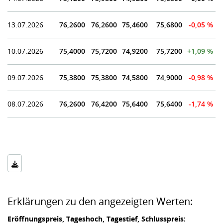
13.07.2026
76,2600
76,2600
75,4600
75,6800
-0,05 %
10.07.2026
75,4000
75,7200
74,9200
75,7200
+1,09 %
09.07.2026
75,3800
75,3800
74,5800
74,9000
-0,98 %
08.07.2026
76,2600
76,4200
75,6400
75,6400
-1,74 %
Erklärungen zu den angezeigten Werten:
Eröffnungspreis, Tageshoch, Tagestief, Schlusspreis: